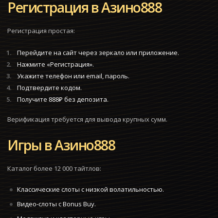
Регистрация в Азино888
Регистрация простая:
Перейдите на сайт через зеркало или приложение.
Нажмите «Регистрация».
Укажите телефон или email, пароль.
Подтвердите кодом.
Получите 888₽ без депозита.
Верификация требуется для вывода крупных сумм.
Игры в Азино888
Каталог более 12 000 тайтлов:
Классические слоты с низкой волатильностью.
Видео-слоты с Bonus Buy.