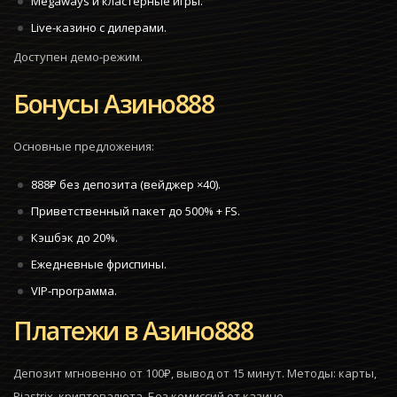
Megaways и кластерные игры.
Live-казино с дилерами.
Доступен демо-режим.
Бонусы Азино888
Основные предложения:
888₽ без депозита (вейджер ×40).
Приветственный пакет до 500% + FS.
Кэшбэк до 20%.
Ежедневные фриспины.
VIP-программа.
Платежи в Азино888
Депозит мгновенно от 100₽, вывод от 15 минут. Методы: карты,
Piastrix, криптовалюта. Без комиссий от казино.