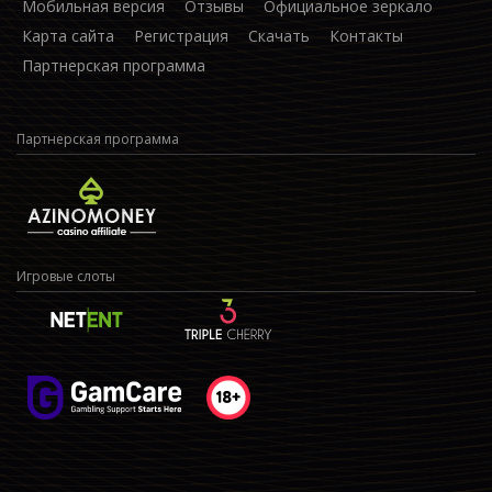
Мобильная версия
Отзывы
Официальное зеркало
Карта сайта
Регистрация
Скачать
Контакты
Партнерская программа
Партнерская программа
Игровые слоты