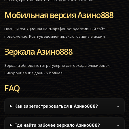
Мобильная версия Азино888
Полный функционал на смартфонах: адаптивный сайт +
приложение. Push-уведомления, эксклюзивные акции.
Зеркала Азино888
Зеркала обновляются регулярно для обхода блокировок.
Синхронизация данных полная.
FAQ
Как зарегистрироваться в Азино888?
Где найти рабочее зеркало Азино888?