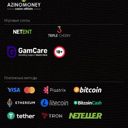
Игровые слоты
Платежные методы