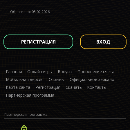
Обновлено:
05.02.2026
РЕГИСТРАЦИЯ
ВХОД
Главная
Онлайн игры
Бонусы
Пополнение счета
Мобильная версия
Отзывы
Официальное зеркало
Карта сайта
Регистрация
Скачать
Контакты
Партнерская программа
Партнерская программа