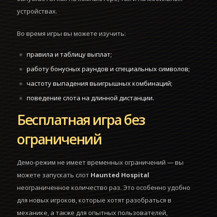
устройствах.
Во время игры вы можете изучить:
правила и таблицу выплат;
работу бонусных раундов и специальных символов;
частоту выпадения выигрышных комбинаций;
поведение слота на длинной дистанции.
Бесплатная игра без
ограничений
Демо-режим не имеет временных ограничений — вы
можете запускать слот
Haunted Hospital
неограниченное количество раз. Это особенно удобно
для новых игроков, которые хотят разобраться в
механике, а также для опытных пользователей,