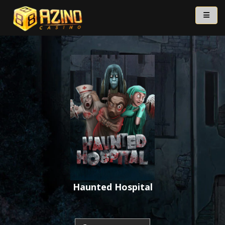
Haunted Hospital