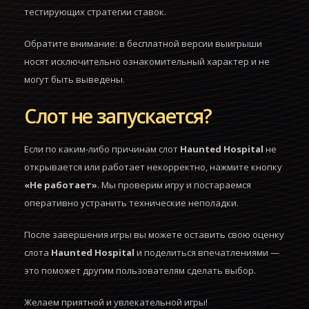
тестирующих стратегии ставок.
Обратите внимание: в бесплатной версии выигрыши
носят исключительно ознакомительный характер и не
могут быть выведены.
Слот не запускается?
Если по каким-либо причинам слот
Haunted Hospital
не
открывается или работает некорректно, нажмите кнопку
«Не работает»
. Мы проверим игру и постараемся
оперативно устранить технические неполадки.
После завершения игры вы можете оставить свою оценку
слота
Haunted Hospital
и поделиться впечатлениями —
это поможет другим пользователям сделать выбор.
Желаем приятной и увлекательной игры!