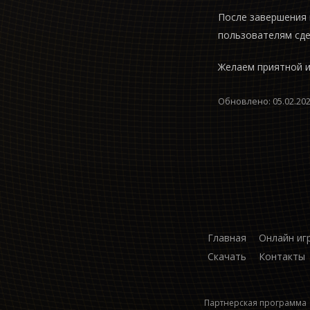
После завершения 
пользователям сде
Желаем приятной и
Обновлено:
05.02.20
Главная
Онлайн иг
Скачать
Контакты
Партнерская программа