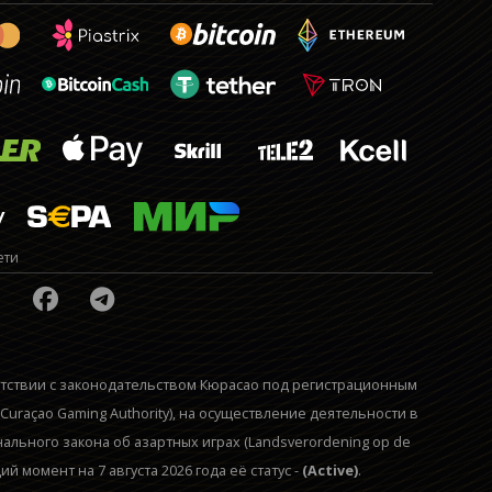
ети
тветствии с законодательством Кюрасао под регистрационным
raçao Gaming Authority), на осуществление деятельности в
льного закона об азартных играх (Landsverordening op de
ий момент на 7 августа 2026 года её статус -
(Active)
.