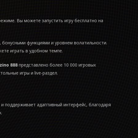
ежиме. Вы можете запустить игру бесплатно на
, бонусными функциями и уровнем волатильности.
жете играть в удобном темпе.
zino 888
представлено более 10 000 игровых
ольные игры и live-раздел.
и поддерживает адаптивный интерфейс, благодаря
.