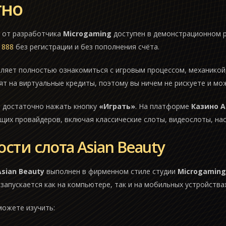
тно
от разработчика
Microgaming
доступен в демонстрационном р
 888
без регистрации и без пополнения счёта.
ляет полностью ознакомиться с игровым процессом, механикой
ят на виртуальные кредиты, поэтому вы ничем не рискуете и мо
, достаточно нажать кнопку
«Играть»
. На платформе
Казино A
щих провайдеров, включая классические слоты, видеослоты, наст
сти слота Asian Beauty
Asian Beauty
выполнен в фирменном стиле студии
Microgaming
запускается как на компьютере, так и на мобильных устройствах
можете изучить: