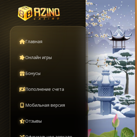
Главная
Онлайн игры
Бонусы
Пополнение счета
Мобильная версия
Отзывы
Официальное зеркало